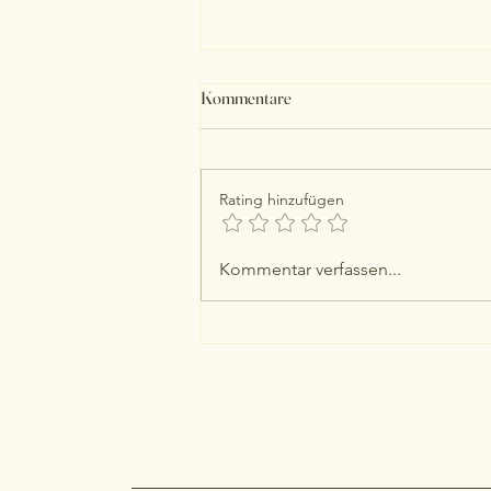
Kommentare
Rating hinzufügen
Kässnig Rasti kaufen: Entdecke
Kommentar verfassen...
das Kässnig Bankerl Rasti und
seine Kaufmöglichkeiten