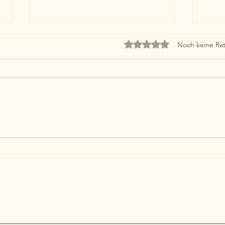
Mit 0 von 5 Sternen bewe
Noch keine Rat
Exklusive Eleganz: luxuriöses
5 Jah
Gartenbank Design mit Kässnig
Kelle
Bankerl Nobel