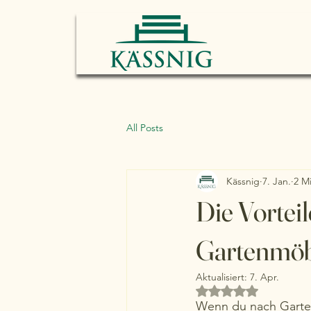
All Posts
Kässnig
7. Jan.
2 Mi
Die Vortei
Gartenmöb
Aktualisiert:
7. Apr.
Mit NaN von 5 Ster
Wenn du nach Garten