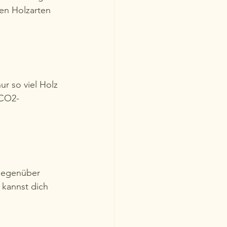
en Holzarten 
r so viel Holz 
 CO2-
 gegenüber 
kannst dich 