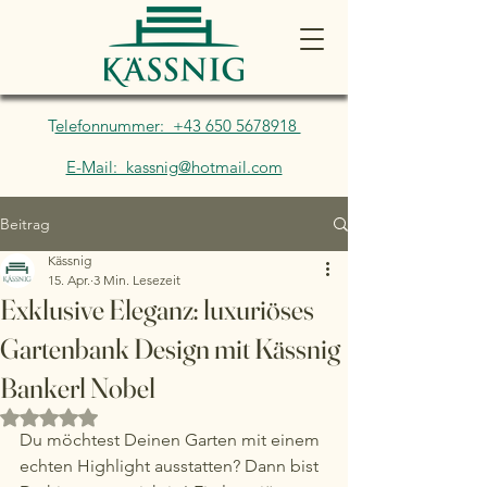
T
elefonnummer: +43 650 5678918
E-Mail: kassnig@hotmail.com
Beitrag
Kässnig
15. Apr.
3 Min. Lesezeit
Exklusive Eleganz: luxuriöses
Gartenbank Design mit Kässnig
Bankerl Nobel
Mit NaN von 5 Sternen bewertet.
Du möchtest Deinen Garten mit einem 
echten Highlight ausstatten? Dann bist 