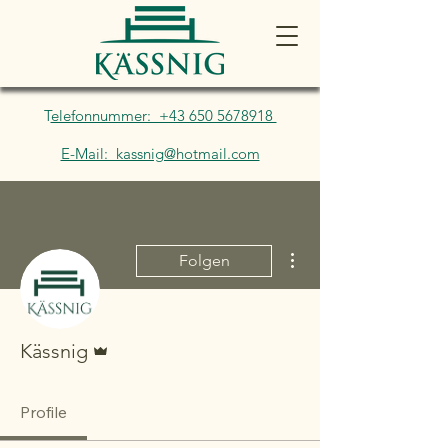
T
elefonnummer: +43 650 5678918
E-Mail: kassnig@hotmail.com
Weitere Optionen
Folgen
Administrator
Kässnig
Profile