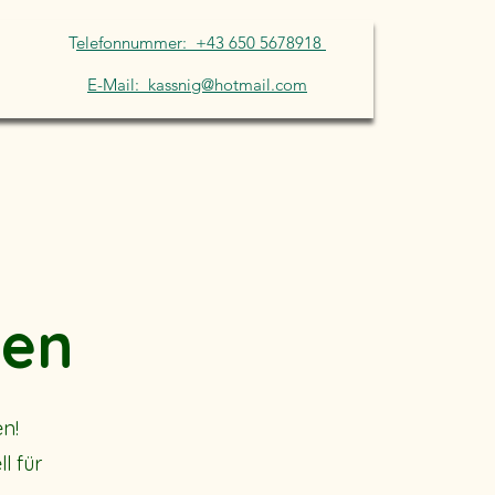
T
elefonnummer: +43 650 5678918
E-Mail: kassnig@hotmail.com
gen
n!
l für