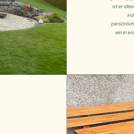
ist er ide
ind
persönlich
ein in 