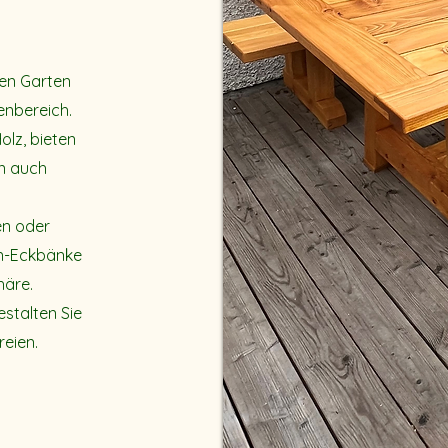
en Garten
enbereich.
olz, bieten
rn auch
en oder
en-Eckbänke
häre.
estalten Sie
reien.